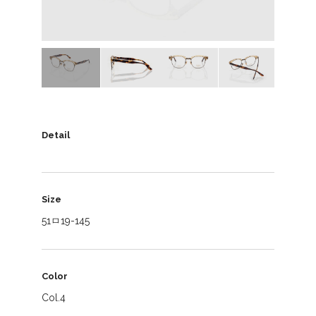
Detail
Size
51ㅁ19-145
Color
Col.4