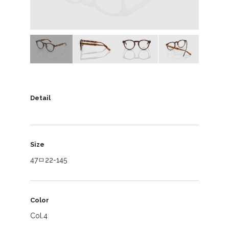
Detail
Size
47ㅁ22-145
Color
Col.4