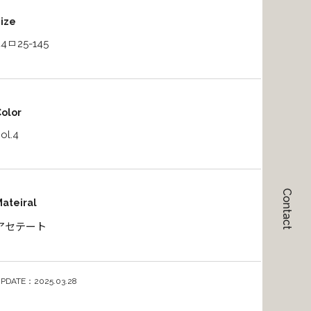
ize
44ㅁ25-145
olor
ol.4
Contact
ateiral
アセテート
PDATE：2025.03.28