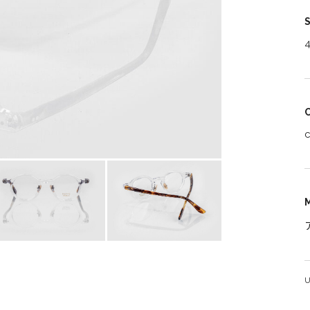
S
C
c
M
U